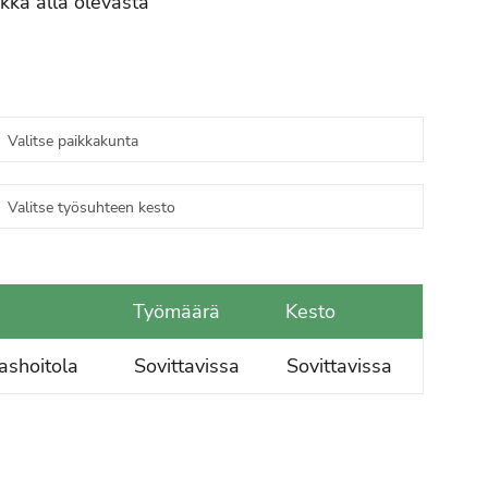
ikka alla olevasta
V
V
Työmäärä
Kesto
ashoitola
Sovittavissa
Sovittavissa
p