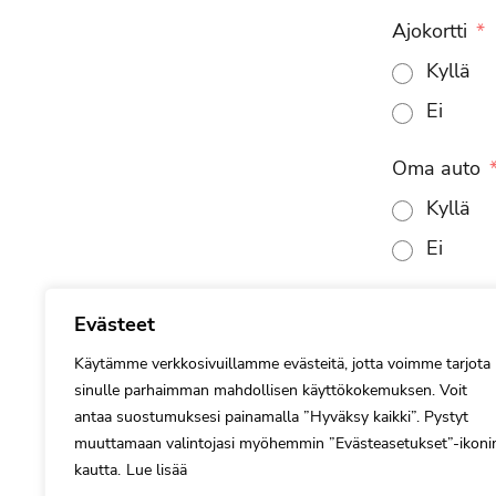
Ajokortti
Kyllä
Ei
Oma auto
Kyllä
Ei
Luvat ja kort
Evästeet
Käytämme verkkosivuillamme evästeitä, jotta voimme tarjota
sinulle parhaimman mahdollisen käyttökokemuksen. Voit
Valitse suo
antaa suostumuksesi painamalla ”Hyväksy kaikki”. Pystyt
muuttamaan valintojasi myöhemmin ”Evästeasetukset”-ikoni
kautta.
Lue lisää