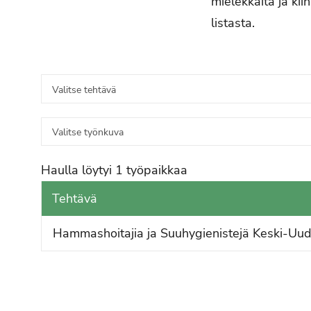
mielekkäitä ja kii
listasta.
V
a
V
l
a
i
l
t
Haulla löytyi 1 työpaikkaa
i
s
Tehtävä
t
e
Hammashoitajia ja Suuhygienistejä Keski-Uud
s
t
e
e
t
h
y
t