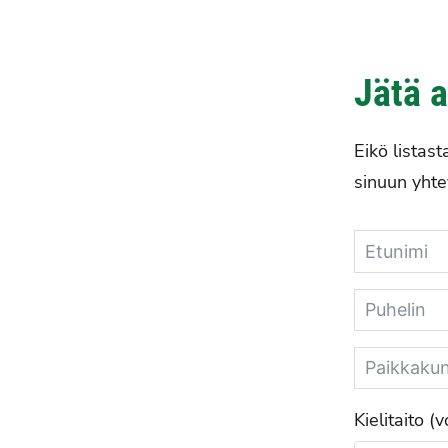
ö
ä
n
v
k
ä
Jätä 
u
v
Eikö listas
a
sinuun yhte
Kielitaito 