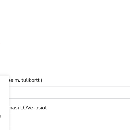
it (esim. tulikortti)
rittamasi LOVe-osiot
n