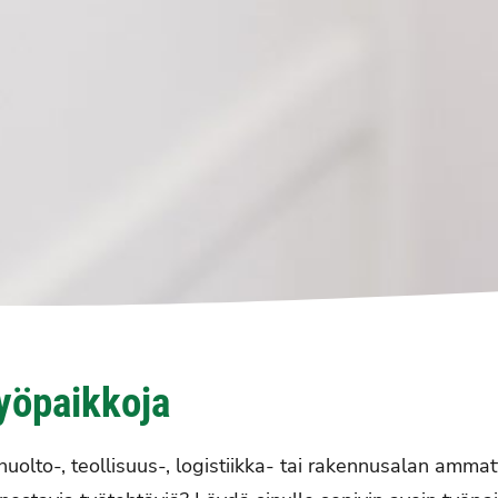
yöpaikkoja
olto-, teollisuus-, logistiikka- tai rakennusalan ammatti