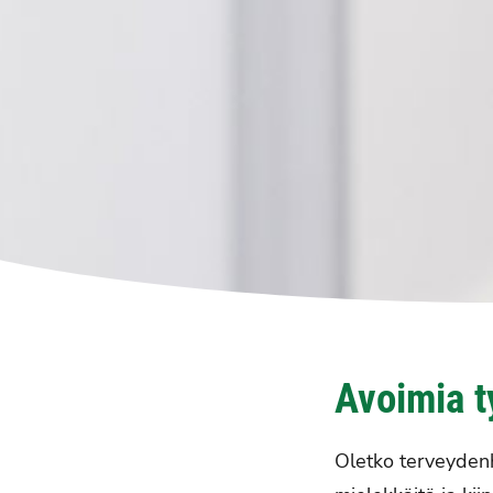
Avoimia t
Oletko terveydenhu