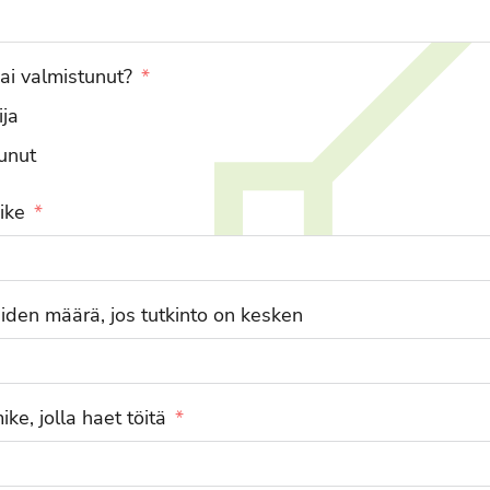
vai valmistunut?
ija
unut
ike
iden määrä, jos tutkinto on kesken
ke, jolla haet töitä