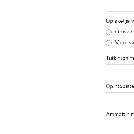
Opiskelija 
Opiskel
Valmist
Tutkintonim
Opintopiste
Ammattinimi