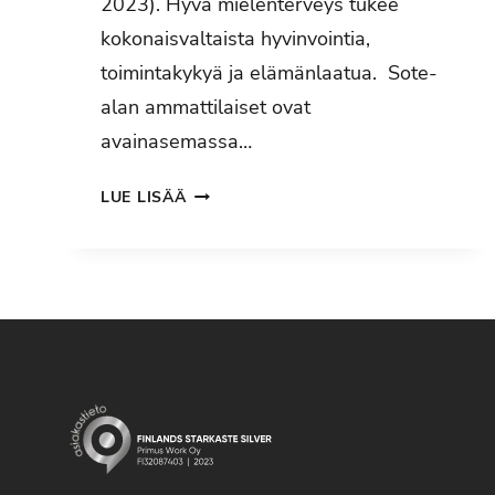
2023). Hyvä mielenterveys tukee
kokonaisvaltaista hyvinvointia,
toimintakykyä ja elämänlaatua. Sote-
alan ammattilaiset ovat
avainasemassa…
MIELENTERVEYS
LUE LISÄÄ
ON
JOKAISEN
OIKEUS
–
MYÖS
TERVEYDENHUOLLON
AMMATTILAISTEN