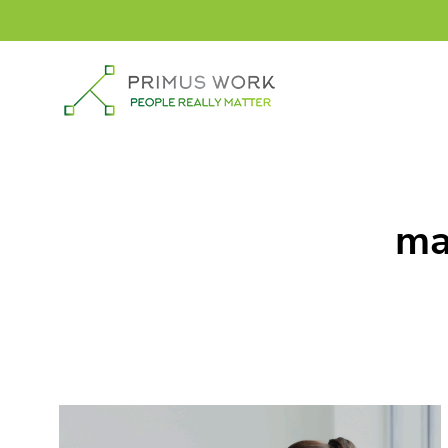
Siirry
sisältöön
ma